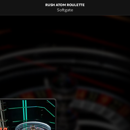
RUSH ATOM ROULETTE
Softgate