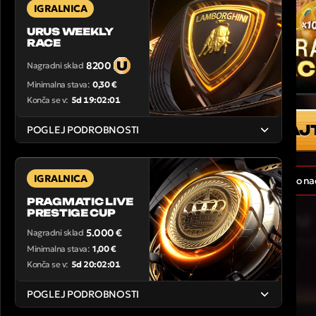
IGRALNICA
URUS WEEKLY
RACE
8200
Nagradni sklad
Minimalna stava:
0,30 €
Konča se v:
5d 19:02:01
IGRAJ
POGLEJ PODROBNOSTI
IGRALNICA
Žal ta igra nima demo na
PRAGMATIC LIVE
PRESTIGE CUP
5.000 €
Nagradni sklad
Minimalna stava:
1,00 €
Konča se v:
5d 20:02:01
POGLEJ PODROBNOSTI