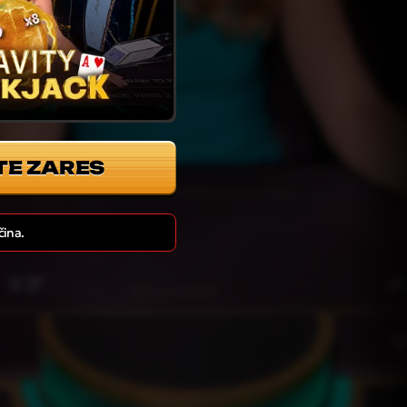
TE ZARES
čina.