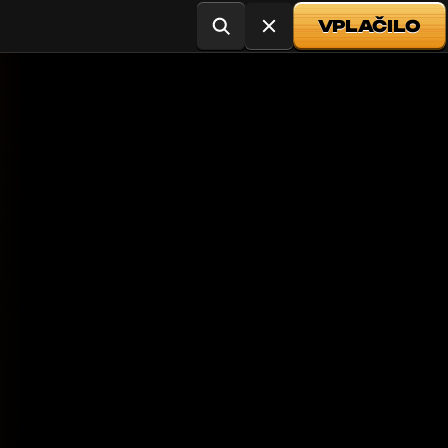
VPLAČILO