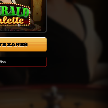
TE ZARES
čina.