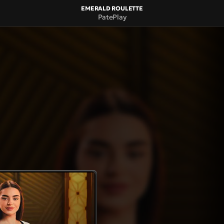
EMERALD ROULETTE
PatePlay