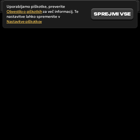
Uporabljamo piškotke, preverite
Obvestilo o piškotkih
za več informacij. Te
SPREJMI VSE
nastavitve lahko spremenite v
Nastavitve piškotkov