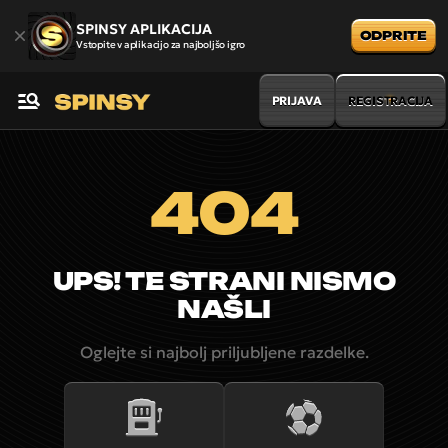
SPINSY APLIKACIJA
ODPRITE
Vstopite v aplikacijo za najboljšo igro
PRIJAVA
REGISTRACIJA
404
UPS! TE STRANI NISMO
NAŠLI
Oglejte si najbolj priljubljene razdelke.