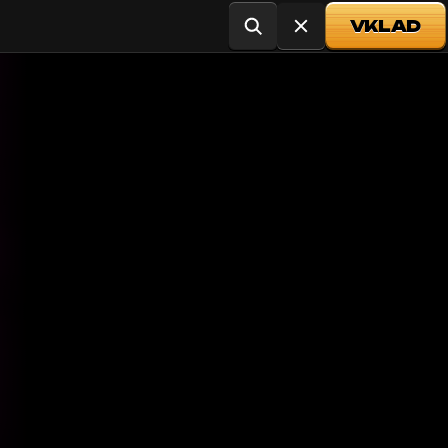
VKLAD