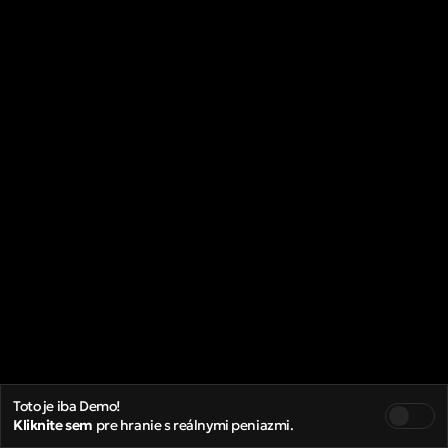
Toto je iba Demo!
Kliknite sem
pre hranie s reálnymi peniazmi.