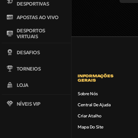
DESPORTIVAS
APOSTAS AO VIVO
DESPORTOS
VIRTUAIS
DESAFIOS
TORNEIOS
INFORMAÇÕES
GERAIS
LOJA
Sobre Nós
NÍVEIS VIP
Central De Ajuda
Criar Atalho
Mapa Do Site