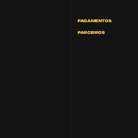
PAGAMENTOS
PARCEIROS