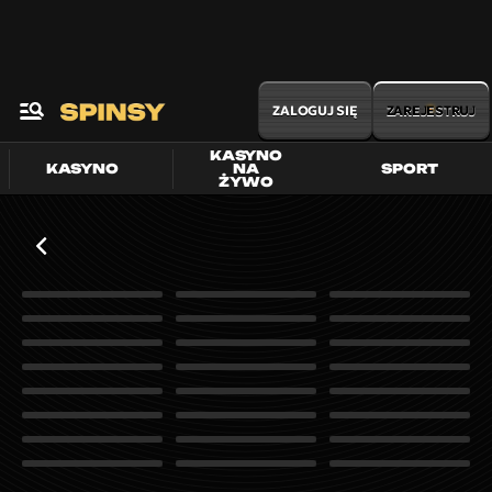
ZALOGUJ SIĘ
ZAREJESTRUJ
KASYNO
KASYNO
NA
SPORT
ŻYWO