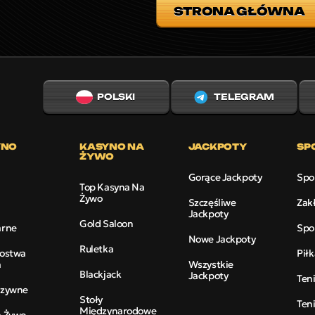
STRONA GŁÓWNA
POLSKI
TELEGRAM
YNO
KASYNO NA
JACKPOTY
SP
ŻYWO
Gorące Jackpoty
Spo
Top Kasyna Na
Żywo
Szczęśliwe
Zak
Jackpoty
Gold Saloon
arne
Spo
Nowe Jackpoty
Ruletka
zostwa
Pił
a
Wszystkie
Blackjack
Jackpoty
Ten
uzywne
Stoły
Ten
Międzynarodowe