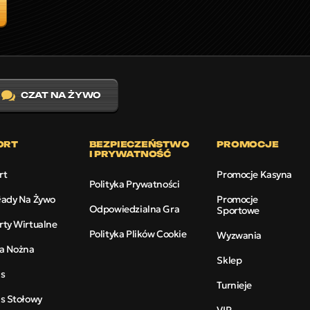
CZAT NA ŻYWO
ORT
BEZPIECZEŃSTWO
PROMOCJE
I PRYWATNOŚĆ
rt
Promocje Kasyna
Polityka Prywatności
łady Na Żywo
Promocje
Odpowiedzialna Gra
Sportowe
rty Wirtualne
Polityka Plików Cookie
Wyzwania
ka Nożna
Sklep
is
Turnieje
is Stołowy