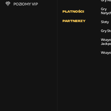
Gry N
POZIOMY VIP
Gry
PŁATNOŚCI
Natyc
PARTNERZY
Sloty
Gry S
Wszys
Jackp
Wszyst