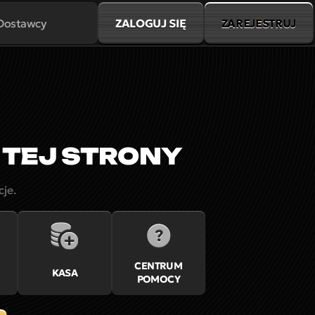
 Dostawcy
ZALOGUJ SIĘ
ZAREJESTRUJ
 TEJ STRONY
je.
CENTRUM
KASA
POMOCY