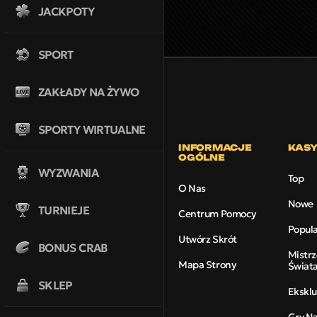
JACKPOTY
SPORT
ZAKŁADY NA ŻYWO
SPORTY WIRTUALNE
INFORMACJE
KAS
OGÓLNE
WYZWANIA
Top
O Nas
Nowe
TURNIEJE
Centrum Pomocy
Popul
Utwórz Skrót
BONUS CRAB
Mistr
Mapa Strony
Świat
SKLEP
Ekskl