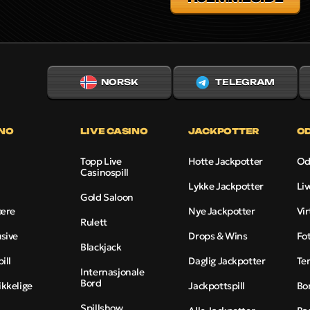
NORSK
TELEGRAM
NO
LIVE CASINO
JACKPOTTER
O
Topp Live
Hotte Jackpotter
Od
Casinospill
Lykke Jackpotter
Li
Gold Saloon
ære
Nye Jackpotter
Vi
Rulett
sive
Drops & Wins
Fot
Blackjack
ill
Daglig Jackpotter
Te
Internasjonale
Bord
ikkelige
Jackpottspill
Bo
Spillshow