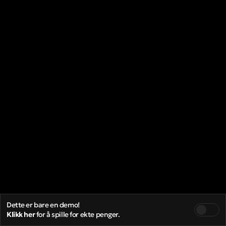
Dette er bare en demo!
Klikk her
for å spille for ekte penger.