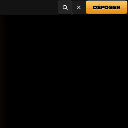
DÉPOSER