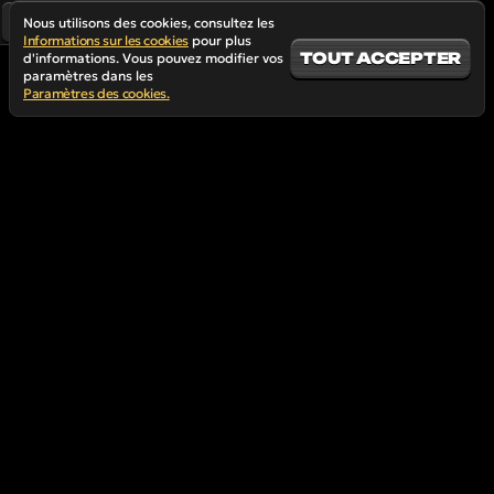
Nous utilisons des cookies, consultez les
Informations sur les cookies
pour plus
TOUT ACCEPTER
d'informations. Vous pouvez modifier vos
paramètres dans les
Paramètres des cookies.