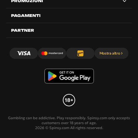
PROMOZIONI
PAGAMENTI
PARTNER
Mostra altro
Gambling can be addictive. Play responsibly. Spinsy.com only accepts
customers over 18 years of age.
2026 © Spinsy.com All rights reserved.