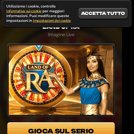
Utilizziamo i cookie, controlla
Informativa sui cookie
per maggiori
ACCETTA TUTTO
informazioni. Puoi modificare queste
impostazioni in
Impostazioni dei cookie
LAND OF RA
Imagine Live
GIOCA SUL SERIO