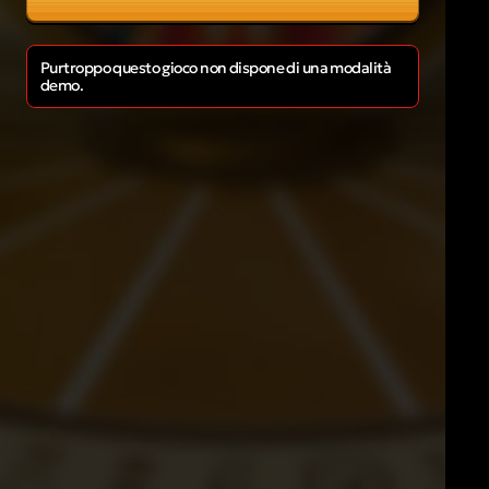
Purtroppo questo gioco non dispone di una modalità
demo.