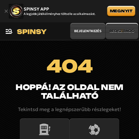
SPINSY APP
MEGNYIT
A legjobb játékélményhez töltsd le az alkalmazást.
BEJELENTKEZÉS
REGISZTRÁCIÓ
404
HOPPÁ! AZ OLDAL NEM
TALÁLHATÓ
Tekintsd meg a legnépszerűbb részlegeket!