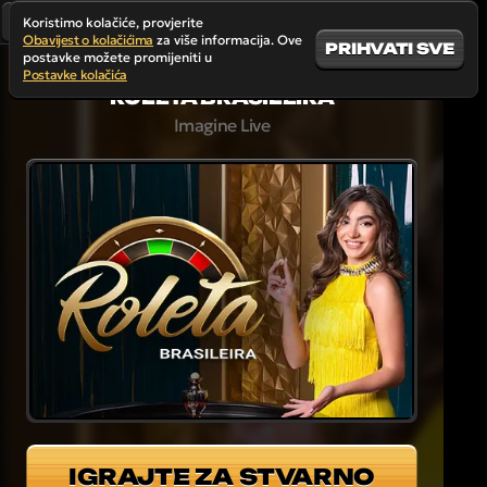
Koristimo kolačiće, provjerite
Obavijest o kolačićima
za više informacija. Ove
PRIHVATI SVE
postavke možete promijeniti u
Postavke kolačića
ROLETA BRASILEIRA
Imagine Live
IGRAJTE ZA STVARNO