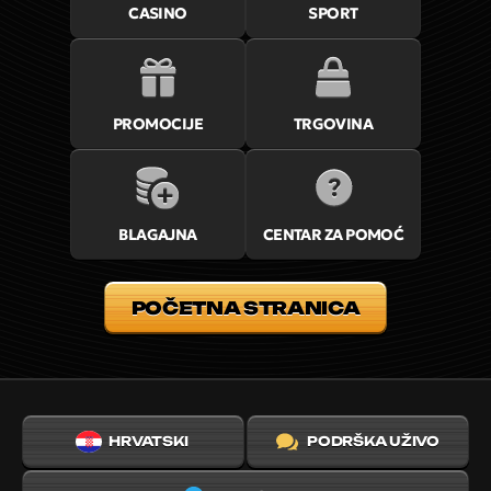
CASINO
SPORT
PROMOCIJE
TRGOVINA
BLAGAJNA
CENTAR ZA POMOĆ
POČETNA STRANICA
HRVATSKI
PODRŠKA UŽIVO