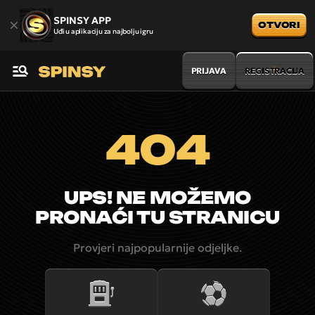
SPINSY APP
OTVORI
Uđi u aplikaciju za najbolju igru
PRIJAVA
REGISTRACIJA
404
UPS! NE MOŽEMO
PRONAĆI TU STRANICU
Provjeri najpopularnije odjeljke.