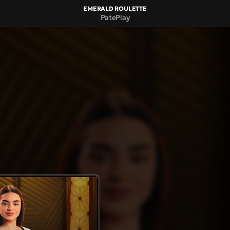
EMERALD ROULETTE
PatePlay