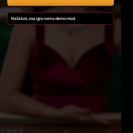
Nažalost, ova igra nema demo mod.