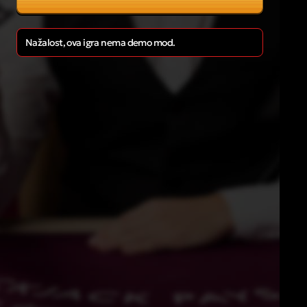
Nažalost, ova igra nema demo mod.