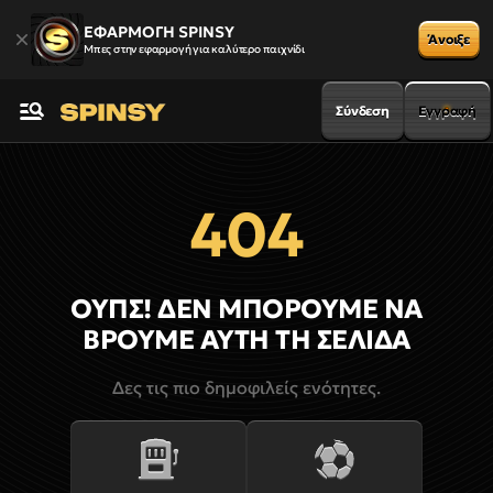
ΕΦΑΡΜΟΓΉ SPINSY
Άνοιξε
Μπες στην εφαρμογή για καλύτερο παιχνίδι
Σύνδεση
Εγγραφή
404
ΟΥΠΣ! ΔΕΝ ΜΠΟΡΟΎΜΕ ΝΑ
ΒΡΟΎΜΕ ΑΥΤΉ ΤΗ ΣΕΛΊΔΑ
Δες τις πιο δημοφιλείς ενότητες.