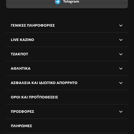
Telegram
ΓΕΝΙΚΈΣ ΠΛΗΡΟΦΟΡΊΕΣ
LIVE ΚΑΖΊΝΟ
ΤΖΆΚΠΟΤ
ΑΘΛΗΤΙΚΆ
ΑΣΦΆΛΕΙΑ ΚΑΙ ΙΔΙΩΤΙΚΌ ΑΠΌΡΡΗΤΟ
ΌΡΟΙ ΚΑΙ ΠΡΟΫΠΟΘΈΣΕΙΣ
ΠΡΟΣΦΟΡΈΣ
ΠΛΗΡΩΜΈΣ