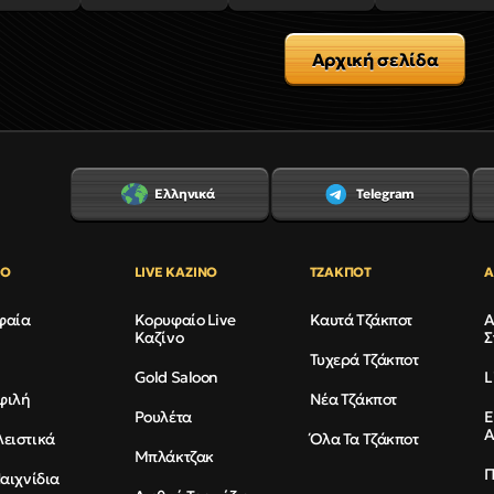
Αρχική σελίδα
Ελληνικά
Telegram
ΝΟ
LIVE ΚΑΖΊΝΟ
ΤΖΆΚΠΟΤ
Α
φαία
Κορυφαίο Live
Καυτά Τζάκποτ
Α
Καζίνο
Σ
Τυχερά Τζάκποτ
Gold Saloon
L
φιλή
Νέα Τζάκποτ
Ρουλέτα
Ε
Α
ειστικά
Όλα Τα Τζάκποτ
Μπλάκτζακ
Π
Παιχνίδια