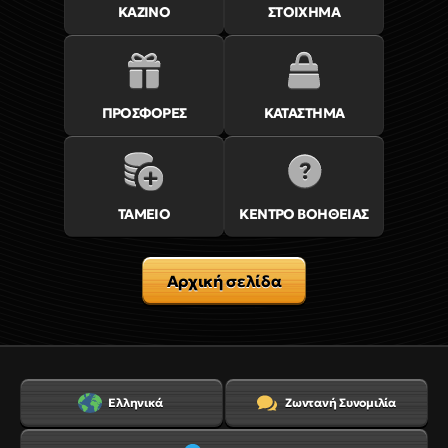
ΚΑΖΊΝΟ
ΣΤΟΊΧΗΜΑ
ΠΡΟΣΦΟΡΈΣ
ΚΑΤΆΣΤΗΜΑ
ΤΑΜΕΊΟ
ΚΈΝΤΡΟ ΒΟΉΘΕΙΑΣ
Αρχική σελίδα
Ελληνικά
Ζωντανή Συνομιλία