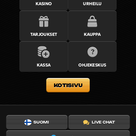
KASINO
URHEILU
TARJOUKSET
KAUPPA
KASSA
OHJEKESKUS
KOTISIVU
SUOMI
LIVE CHAT