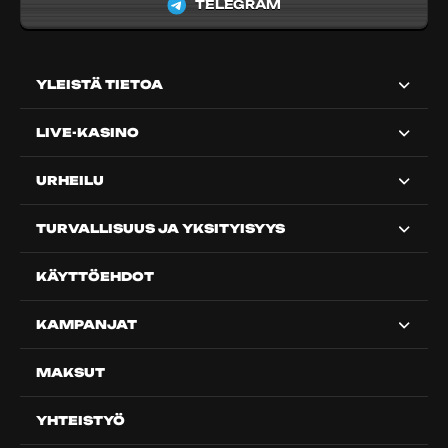
TELEGRAM
YLEISTÄ TIETOA
LIVE-KASINO
URHEILU
TURVALLISUUS JA YKSITYISYYS
KÄYTTÖEHDOT
KAMPANJAT
MAKSUT
YHTEISTYÖ