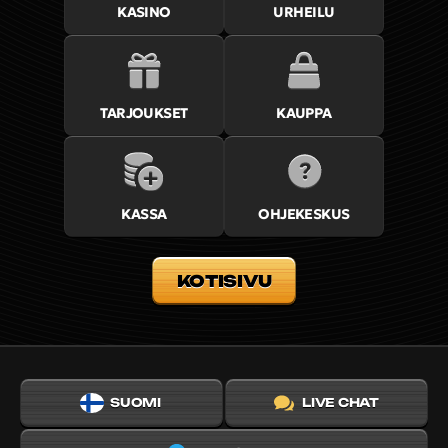
KASINO
URHEILU
TARJOUKSET
KAUPPA
KASSA
OHJEKESKUS
KOTISIVU
SUOMI
LIVE CHAT