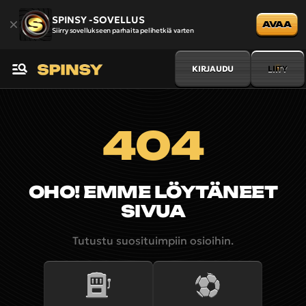
SPINSY -SOVELLUS
AVAA
Siirry sovellukseen parhaita pelihetkiä varten
KIRJAUDU
LIITY
404
OHO! EMME LÖYTÄNEET
SIVUA
Tutustu suosituimpiin osioihin.