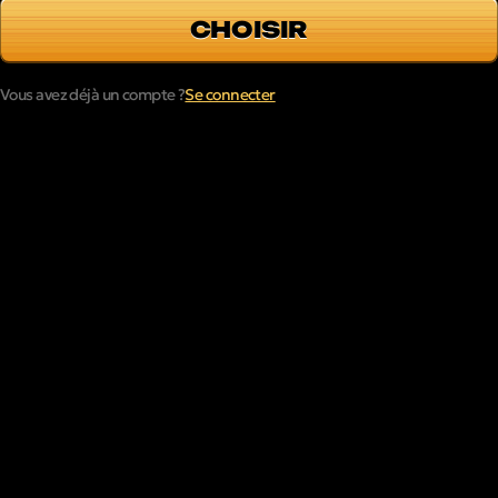
CHOISIR
Vous avez déjà un compte ?
Se connecter