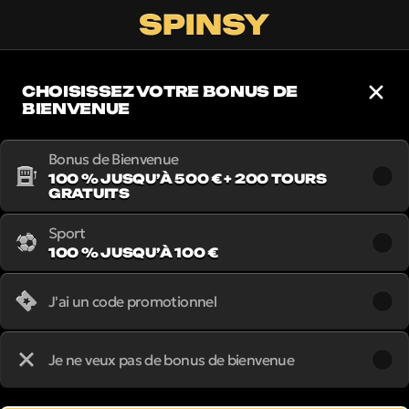
CHOISISSEZ VOTRE BONUS DE
BIENVENUE
Bonus de Bienvenue
100 % JUSQU’À 500 € + 200 TOURS
GRATUITS
Sport
100 % JUSQU’À 100 €
J'ai un code promotionnel
Je ne veux pas de bonus de bienvenue