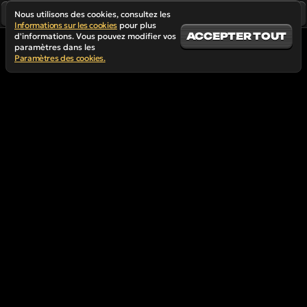
Nous utilisons des cookies, consultez les
Informations sur les cookies
pour plus
ACCEPTER TOUT
d'informations. Vous pouvez modifier vos
paramètres dans les
Paramètres des cookies.