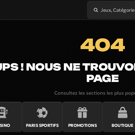
Jeux, Catégorie
404
PS ! NOUS NE TROUVO
PAGE
Consultez les sections les plus popu
SINO
PARIS SPORTIFS
PROMOTIONS
BOUTIQUE