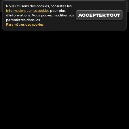
Nous utilisons des cookies, consultez les
Informations sur les cookies
pour plus
ACCEPTER TOUT
d'informations. Vous pouvez modifier vos
paramètres dans les
Paramètres des cookies.