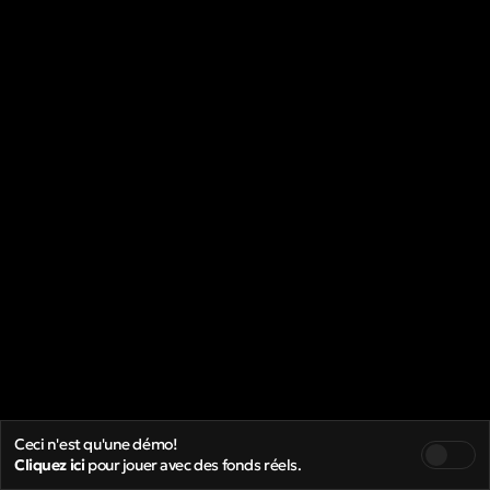
Ceci n'est qu'une démo!
Cliquez ici
pour jouer avec des fonds réels.