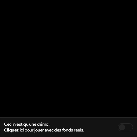
Ceci n'est qu'une démo!
Cliquez ici
pour jouer avec des fonds réels.