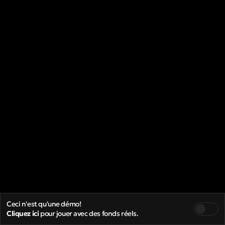
Ceci n'est qu'une démo!
Cliquez ici
pour jouer avec des fonds réels.