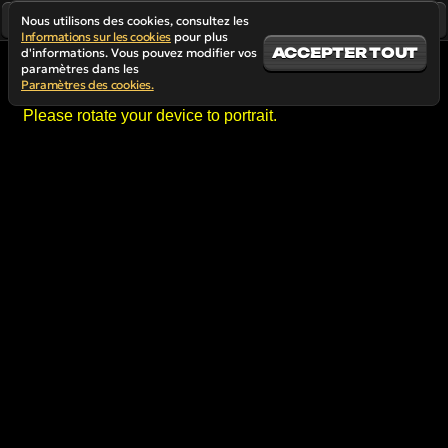
Nous utilisons des cookies, consultez les
Informations sur les cookies
pour plus
ACCEPTER TOUT
d'informations. Vous pouvez modifier vos
paramètres dans les
Paramètres des cookies.