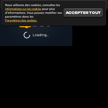
Nous utilisons des cookies, consultez les
Informations sur les cookies
pour plus
ACCEPTER TOUT
d'informations. Vous pouvez modifier vos
paramètres dans les
Paramètres des cookies.