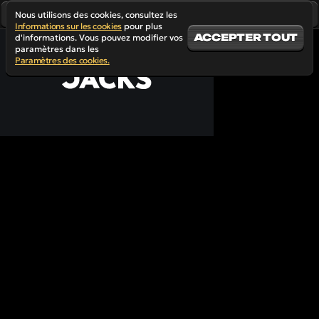
Nous utilisons des cookies, consultez les
Informations sur les cookies
pour plus
ACCEPTER TOUT
d'informations. Vous pouvez modifier vos
paramètres dans les
Paramètres des cookies.