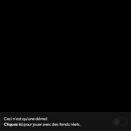
Ceci n'est qu'une démo!
Cliquez ici
pour jouer avec des fonds réels.