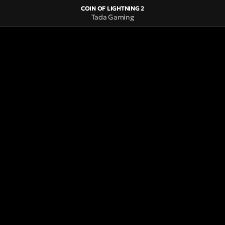
COIN OF LIGHTNING 2
Tada Gaming