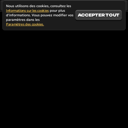
Nous utilisons des cookies, consultez les
Informations sur les cookies
pour plus
ACCEPTER TOUT
d'informations. Vous pouvez modifier vos
paramètres dans les
Paramètres des cookies.