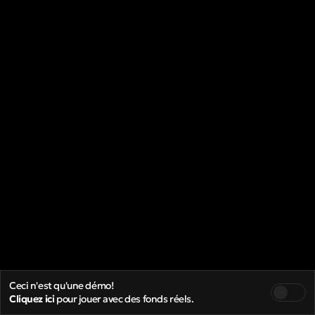
Ceci n'est qu'une démo!
Cliquez ici
pour jouer avec des fonds réels.