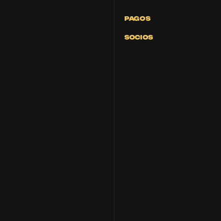
PAGOS
SOCIOS