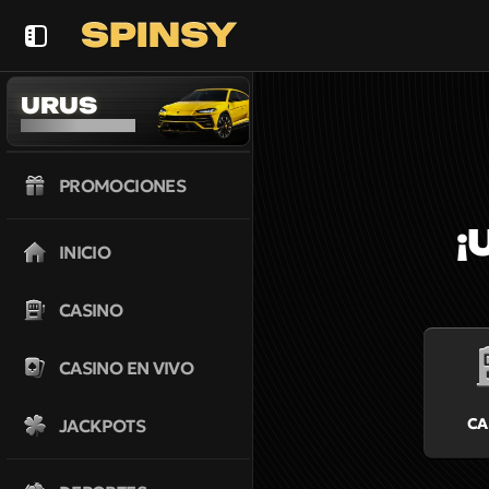
URUS
PROMOCIÓN
PROMOCIONES
¡
INICIO
CASINO
CASINO EN VIVO
CA
JACKPOTS