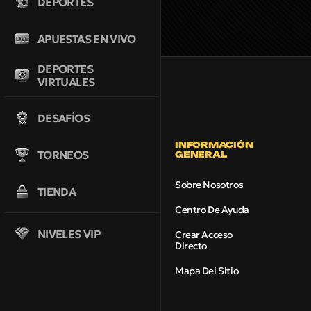
DEPORTES
APUESTAS EN VIVO
DEPORTES
VIRTUALES
DESAFÍOS
INFORMACIÓN
TORNEOS
GENERAL
Sobre Nosotros
TIENDA
Centro De Ayuda
NIVELES VIP
Crear Acceso
Directo
Mapa Del Sitio