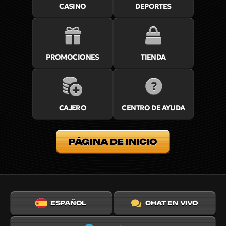
CASINO
DEPORTES
PROMOCIONES
TIENDA
CAJERO
CENTRO DE AYUDA
PÁGINA DE INICIO
ESPAÑOL
CHAT EN VIVO