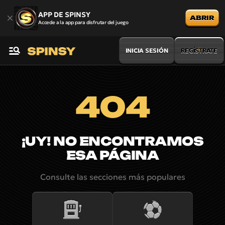
APP DE SPINSY
ABRIR
Accede a la app para disfrutar del juego
INICIA SESIÓN
REGÍSTRATE
404
¡UY! NO ENCONTRAMOS
ESA PÁGINA
Consulte las secciones más populares