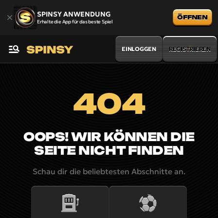
SPINSY ANWENDUNG
ÖFFNEN
Erhalte die App für das beste Spiel
EINLOGGEN
REGISTRIEREN
404
OOPS! WIR KÖNNEN DIE
SEITE NICHT FINDEN
Schau dir die beliebtesten Abschnitte an.