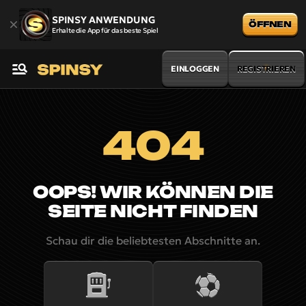
SPINSY ANWENDUNG
ÖFFNEN
Erhalte die App für das beste Spiel
EINLOGGEN
REGISTRIEREN
404
OOPS! WIR KÖNNEN DIE
SEITE NICHT FINDEN
Schau dir die beliebtesten Abschnitte an.