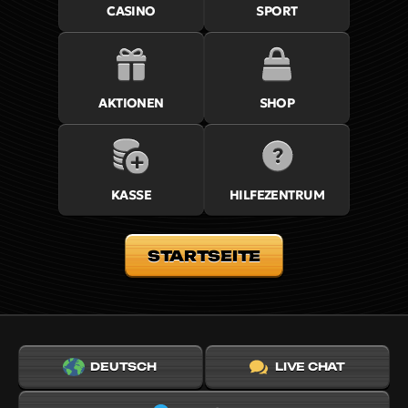
CASINO
SPORT
AKTIONEN
SHOP
KASSE
HILFEZENTRUM
STARTSEITE
DEUTSCH
LIVE CHAT