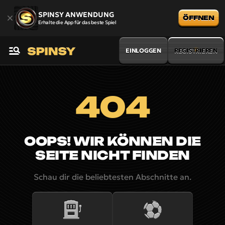
SPINSY ANWENDUNG
ÖFFNEN
Erhalte die App für das beste Spiel
EINLOGGEN
REGISTRIEREN
404
OOPS! WIR KÖNNEN DIE
SEITE NICHT FINDEN
Schau dir die beliebtesten Abschnitte an.