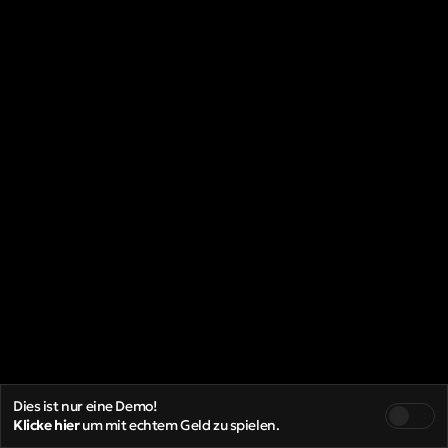
Dies ist nur eine Demo!
Klicke hier
um mit echtem Geld zu spielen.