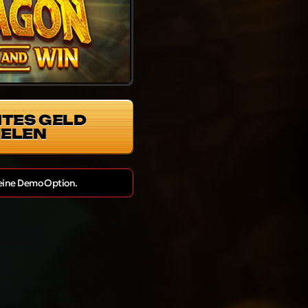
TES GELD
IELEN
keine Demo Option.