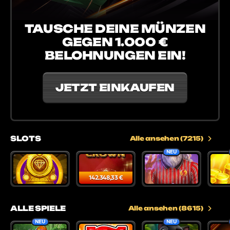
TAUSCHE DEINE MÜNZEN
GEGEN 1.000 €
BELOHNUNGEN EIN!
JETZT EINKAUFEN
SLOTS
Alle ansehen (7215)
NEU
Super Grand Link Express: Hold & Win
Shining Crown
3 Gods Of Goalympus
142.348,33 €
ALLE SPIELE
Alle ansehen (8615)
NEU
NEU
Fruit Attack 5 Pate Link
Wild Hot 40
Pantera Rica
20 Burn