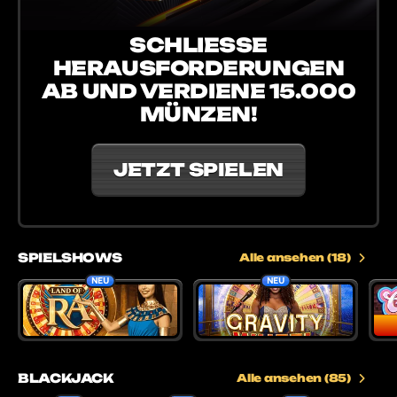
SCHLIESSE H
ERAUSFORDERUNGEN A
B UND VERDIENE 15.000 M
ÜNZEN!
JETZT SPIELEN
SPIELSHOWS
Alle ansehen (18)
NEU
NEU
Land of Ra
Gravity Wheel
Cand
BLACKJACK
Alle ansehen (85)