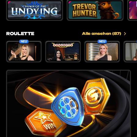
Crown of the Undying
Trevor Hunter
Infer
ROULETTE
Alle ansehen (87)
NEU
NEU
Gold Saloon Roulette
Vegas Roulette 500x
Gold Roulette
French 