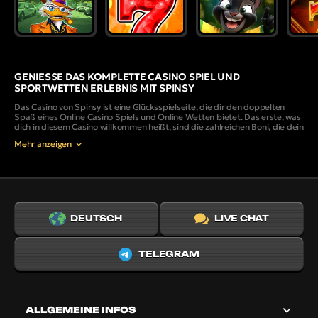
GENIESSE DAS KOMPLETTE CASINO SPIEL UND S
PORTWETTEN ERLEBNIS MIT SPINSY
Das Casino von Spinsy ist eine Glücksspielseite, die dir den doppelten
Spaß eines Online Casino Spiels und Online Wetten bietet. Das erste, was
dich in diesem Casino willkommen heißt, sind die zahlreichen Boni, die dein
Spielerlebnis aufpeppen.
Mehr anzeigen
Neben den Aktionen gehören auch die Casino Spiele und Sportevents zu
den besten überhaupt. Die Casino Spiele bieten ein unterhaltsames
Spielerlebnis und die Sportereignisse warten mit wettbewerbsfähigen
Quoten auf. Kein Wunder, dass die Spieler der Verlockung nicht
widerstehen können, ein Konto im Spinsy Casino zu öffnen.
Die Navigation auf der Spinsy-Website ist ein Kinderspiel und der
DEUTSCH
LIVE CHAT
Support ist immer zur Stelle, wenn du ihn brauchst.
SPINSY CASINO SPIELE
TELEGRAM
Das Spinsy Online Casino bietet die neuesten Casino Spiele und die
beliebtesten Titel an. Wenn du Lust auf die Klassiker hast, findest du sie
hier mit verbesserter Grafik für doppelten Spielspaß.
Spinsy bietet:
ALLGEMEINE INFOS