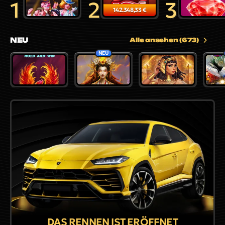
1
2
3
142.348,33 €
NEU
Alle ansehen (673)
NEU
Inferno Rising: Hold & Win
Story Of Amaterasu
The Age of Cleopatra
3 Runaw
 DAS RENNEN IST ERÖFFNET 