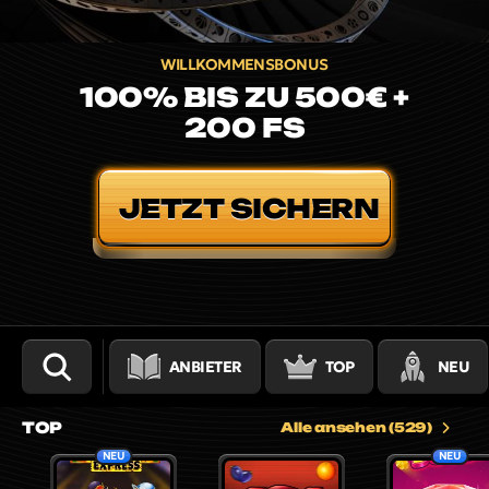
SPORT-ERSTEINZAHLUNGSBONUS
WILLKOMMENSBONUS
100% BIS ZU 500€ +
100%
BIS ZU
200 €
200 FS
JETZT SICHERN
JETZT SICHERN
ANBIETER
TOP
NEU
TOP
Alle ansehen (529)
NEU
NEU
Crack The Piggy Bank Express
100 Super Hot
Super 7's Boost