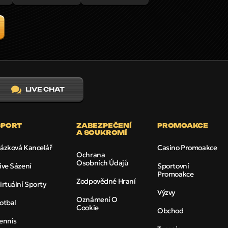
LIVE CHAT
SPORT
ZABEZPEČENÍ
PROMOAKCE
A SOUKROMÍ
ázková Kancelář
Casino Promoakce
Ochrana
Osobních Údajů
ive Sázení
Sportovní
Promoakce
Zodpovědné Hraní
irtuální Sporty
Výzvy
Oznámení O
otbal
Cookie
Obchod
ennis