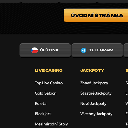
ÚVODNÍ STRÁNKA
ČEŠTINA
TELEGRAM
LIVE CASINO
JACKPOTY
Top Live Casino
Žhavé Jackpoty
S
Gold Saloon
Šťastné Jackpoty
L
Ruleta
Nové Jackpoty
V
Blackjack
Všechny Jackpoty
F
Mezinárodní Stoly
T