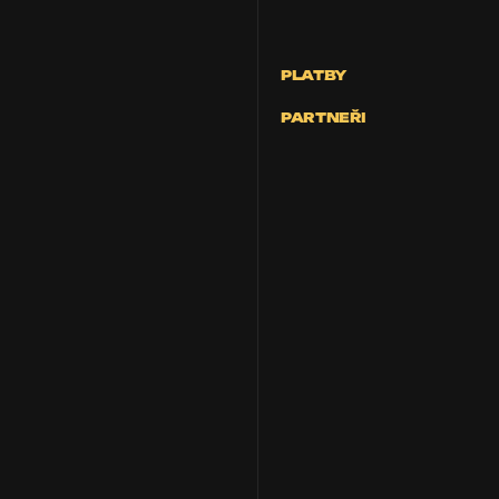
PLATBY
PARTNEŘI