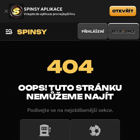
SPINSY APLIKACE
OTEVŘÍT
Vstupte do aplikace pro nejlepší hru
PŘIHLÁŠENÍ
REGISTRACE
404
OOPS! TUTO STRÁNKU
NEMŮŽEME NAJÍT
Podívejte se na nejoblíbenější sekce.