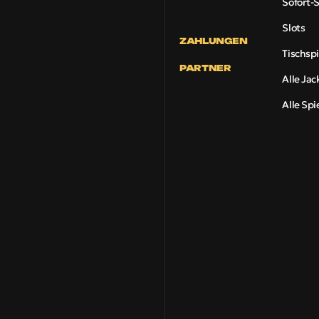
Sofort-S
Slots
ZAHLUNGEN
Tischspi
PARTNER
Alle Jac
Alle Spi