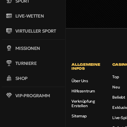
SPORT
LIVE-WETTEN
VIRTUELLER SPORT
MISSIONEN
TURNIERE
ALLGEMEINE
CASIN
INFOS
Top
SHOP
Über Uns
Neu
Hilfezentrum
VIP-PROGRAMM
Beliebt
Verknüpfung
Erstellen
Exklusiv
Sitemap
Live-Spi