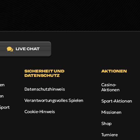
LIVE CHAT
SICHERHEIT UND
AKTIONEN
DATENSCHUTZ
ten
Casino-
Datenschutzhinweis
Aktionen
en
Verantwortungsvolles Spielen
Sport-Aktionen
 Sport
Cookie-Hinweis
Missionen
Shop
Turniere