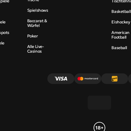
piele
Tischtenn
Spielshows
Basketbal
Baccarat &
ele
Eishockey
Würfel
kpots
American
Poker
Football
ele
Alle Live-
Baseball
Casinos