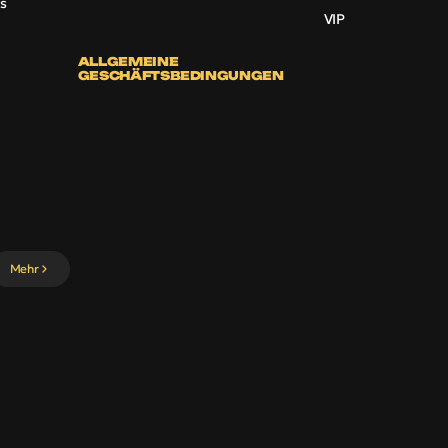
is
VIP
l
ALLGEMEINE
GESCHÄFTSBEDINGUNGEN
Mehr